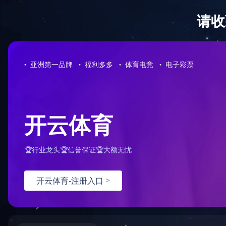
S
欧宝ob官网登录入口（中国）有限公司
|
万象城手机在