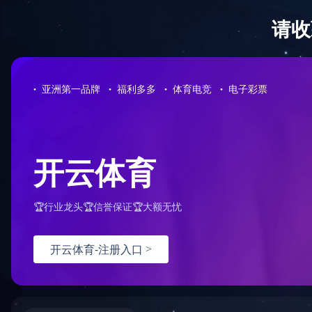
S
欧宝ob官网登录入口（中国）有限公司
|
万象城手机在